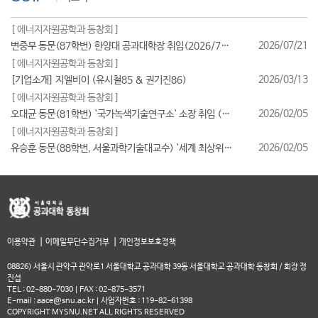
[ 에너지자원공학과 동창회 ]
2026/07/21
변중무 동문(87학번) 한양대 공과대학장 취임(2026/7/1일자)
[ 에너지자원공학과 동창회 ]
2026/03/13
[기업소개] 지엘비이 (유시철85 & 권기진86)
[ 에너지자원공학과 동창회 ]
2026/02/05
오대균 동문(81학번) `국가녹색기술연구소` 소장 취임 (2026/2월)
[ 에너지자원공학과 동창회 ]
2026/02/05
유승훈 동문(88학번, 서울과학기술대교수) `세계 최상위 연구자 2025` 등재
|
|
이용약관
이메일무단수집거부
개인정보보호정책
08826) 서울시 관악구 관악로1 서울대학교 공과대학 39동 서울대학교 공과대학 동창회 / 회장 정
진섭
TEL : 02-880-7030 | FAX : 02-875-3571
E-mail : aace@snu.ac.kr | 사업자번호 : 119-82-61398
COPYRIGHT MYSNU.NET ALL RIGHTS RESERVED