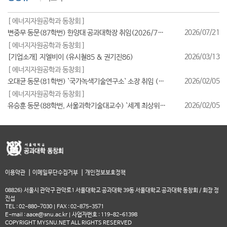
[ 에너지자원공학과 동창회 ]
2026/07/21
변중무 동문(87학번) 한양대 공과대학장 취임(2026/7/1일자)
[ 에너지자원공학과 동창회 ]
2026/03/13
[기업소개] 지엘비이 (유시철85 & 권기진86)
[ 에너지자원공학과 동창회 ]
2026/02/05
오대균 동문(81학번) `국가녹색기술연구소` 소장 취임 (2026/2월)
[ 에너지자원공학과 동창회 ]
2026/02/05
유승훈 동문(88학번, 서울과학기술대교수) `세계 최상위 연구자 2025` 등재
|
|
이용약관
이메일무단수집거부
개인정보보호정책
08826) 서울시 관악구 관악로1 서울대학교 공과대학 39동 서울대학교 공과대학 동창회 / 회장 정
진섭
TEL : 02-880-7030 | FAX : 02-875-3571
E-mail : aace@snu.ac.kr | 사업자번호 : 119-82-61398
COPYRIGHT MYSNU.NET ALL RIGHTS RESERVED