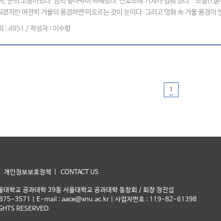
, 눈의 고장이었다. 밤의 밑바닥이 하얘졌다. 신호소에 기차가 멈춰 섰다.” 소설<<설
졌지만 여전히 겨울의 풍경하면 떠오르는 것이 눈이다. 그리고 영화 속 겨울 풍경이 인
회 : 4951 / 작성자 : 이수향
1
|
|
개인정보보호정책
CONTACT US
서울대학교 공과대학 39동 서울대학교 공과대학 동창회 / 회장 정진섭
2-875-3571 | E-mail : aace@snu.ac.kr | 사업자번호 : 119-82-61398
GHTS RESERVED.