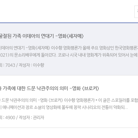
굴절된 가족 이데아의 연대기 -영화<세자매>
 이데아의 연대기 -영화<세자매> 이수향 영화평론가 올해 주요 영화상인 한국영화평
021)의 문소리배우에게 돌아갔다. 코로나 시국 내내 영화계가 위축되어 있어서 눈에 띄
회 : 7043 / 작성자 : 이수향
 가족에 대한 드문 낙관주의의 의미 -영화 <브로커>
 드문 낙관주의의 의미 -영화 <브로커> 이수향 영화평론가 * 이 글은 스포일러를 포함
기 애니메이션과 장르 소설의 영상화에 몰두해 창작 시나리오의 전통이 약화되...
회 : 4900 / 작성자 : 관리자