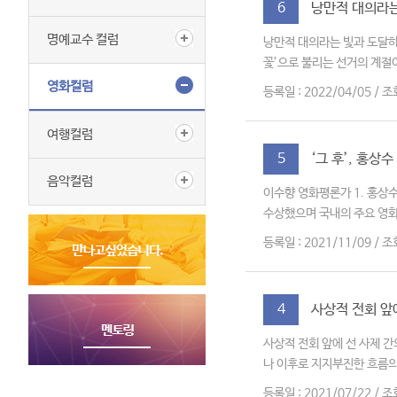
낭만적 대의라는 
6
명예교수 컬럼
낭만적 대의라는 빛과 도달하
꽃’으로 불리는 선거의 계절
영화컬럼
등록일 : 2022/04/05 / 조
여행컬럼
‘그 후’, 홍상
5
음악컬럼
이수향 영화평론가 1. 홍상
수상했으며 국내의 주요 영화상
등록일 : 2021/11/09 / 조
사상적 전회 앞에
4
사상적 전회 앞에 선 사제 간
나 이후로 지지부진한 흐름의
등록일 : 2021/07/22 / 조