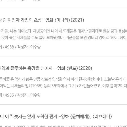
린 이민자 가정의 초상 -영화 <미나리>(2021)
 가을, 나는 태어났다. 해방둥이인 나와 내 또래들은 태어난 팔자대로 한창 꿈과 동심에
맞아 죽은 시체들을 수도 없이 보아왔었다. 미군들을 보면 엉터리 영어로 '헤이, 헤이, 기
회 : 4938 / 작성자 : 이수향
과 탈주하는 욕망을 넘어서 - 영화 <반도>(2020)
‘좀비물’은 역사가 짧은 만큼 장르적 양식화 역시 아직 현재진행형이다. 오늘날 우리가 
아있는 시체들의 밤>(1968) 등의 3부작에서 그 기초가 만들어졌고, 이후 블랙코미디
회 : 4935 / 작성자 : 이수향
나 아주 늦지는 않게 도착한 편지 -영화 <윤희에게>, <러브레터>