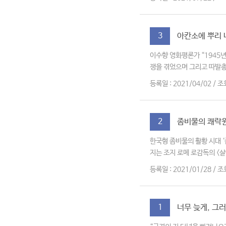
아칸소에 뿌리 내
3
이수향 영화평론가 “1945년
쟁을 겪었으며 그리고 따발총 
등록일 : 2021/04/02 / 조
좀비물의 쾌락원칙
2
한국형 좀비물의 활황 시대 
지는 조지 로메 로감독의 <살
등록일 : 2021/01/28 / 조
너무 늦게, 그러
1