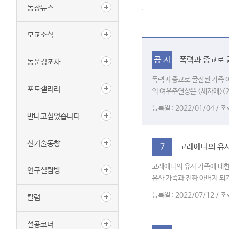
동창뉴스
모교소식
폭력과 종교로 
공 지
동문경조사
폭력과 종교로 굴절된 가족
포토갤러리
의 여우주연상은 <세자매>(2
등록일 : 2022/01/04 / 조
만나고싶었습니다
신기술동향
고레에다의 유사
7
고레에다의 유사 가족에 대한
연구실탐방
유사 가족과 진짜 아버지 되
등록일 : 2022/07/12 / 조
칼럼
설공코너