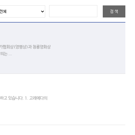
론가협회상(영평상)과 청룡영화상
는 ...
하고 있습니다. 1. 고레에다의