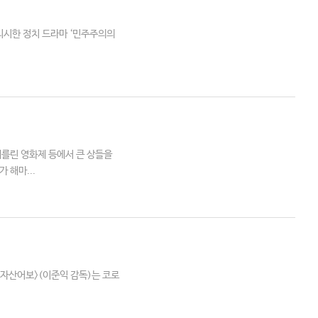
일리시한 정치 드라마 ‘민주주의의
베를린 영화제 등에서 큰 상들을
 해마...
 <자산어보>(이준익 감독)는 코로