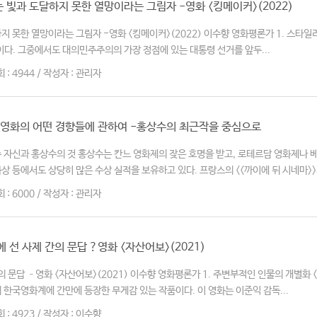
빛과 도달하지 못한 열망이라는 그림자 -영화 <킹메이커>(2022)
지 못한 열망이라는 그림자 -영화 <킹메이커>(2022) 이수향 영화평론가 1. 스타
이다. 그중에서도 대의민주주의의 가장 정점에 있는 대통령 선거를 앞두...
회 : 4944 / 작성자 : 관리자
수 영화의 어떤 경향들에 관하여 -홍상수의 최근작을 중심으로
수 자신과 홍상수의 것 홍상수는 칸느 영화제의 잦은 호명을 받고, 로테르담 영화제나 
 등에서도 상당히 많은 수상 실적을 보유하고 있다. 프랑스의 <<까이에 뒤 시네마>>가
회 : 6000 / 작성자 : 관리자
 선 사제 간의 문답 ?영화 <자산어보>(2021)
의 문답 –영화 <자산어보>(2021) 이수향 영화평론가 1. 주변부적인 인물의 개별화
 한국영화계에 간만에 등장한 무게감 있는 작품이다. 이 영화는 이준익 감독...
회 : 4923 / 작성자 : 이수향