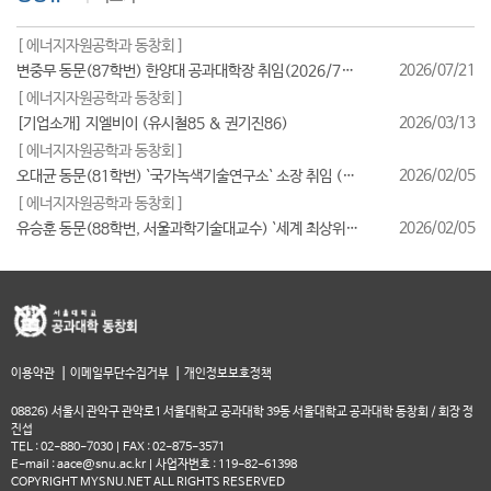
[ 에너지자원공학과 동창회 ]
2026/07/21
변중무 동문(87학번) 한양대 공과대학장 취임(2026/7/1일자)
[ 에너지자원공학과 동창회 ]
2026/03/13
[기업소개] 지엘비이 (유시철85 & 권기진86)
[ 에너지자원공학과 동창회 ]
2026/02/05
오대균 동문(81학번) `국가녹색기술연구소` 소장 취임 (2026/2월)
[ 에너지자원공학과 동창회 ]
2026/02/05
유승훈 동문(88학번, 서울과학기술대교수) `세계 최상위 연구자 2025` 등재
|
|
이용약관
이메일무단수집거부
개인정보보호정책
08826) 서울시 관악구 관악로1 서울대학교 공과대학 39동 서울대학교 공과대학 동창회 / 회장 정
진섭
TEL : 02-880-7030 | FAX : 02-875-3571
E-mail : aace@snu.ac.kr | 사업자번호 : 119-82-61398
COPYRIGHT MYSNU.NET ALL RIGHTS RESERVED