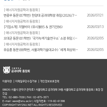
[ 에너지자원공학과 동창회 ]
2026/07/21
변중무 동문(87학번) 한양대 공과대학장 취임(2026/7/1일자)
[ 에너지자원공학과 동창회 ]
2026/03/13
[기업소개] 지엘비이 (유시철85 & 권기진86)
[ 에너지자원공학과 동창회 ]
2026/02/05
오대균 동문(81학번) `국가녹색기술연구소` 소장 취임 (2026/2월)
[ 에너지자원공학과 동창회 ]
2026/02/05
유승훈 동문(88학번, 서울과학기술대교수) `세계 최상위 연구자 2025` 등재
|
|
이용약관
이메일무단수집거부
개인정보보호정책
08826) 서울시 관악구 관악로1 서울대학교 공과대학 39동 서울대학교 공과대학 동창회 / 회장 정
진섭
TEL : 02-880-7030 | FAX : 02-875-3571
E-mail : aace@snu.ac.kr | 사업자번호 : 119-82-61398
COPYRIGHT MYSNU.NET ALL RIGHTS RESERVED