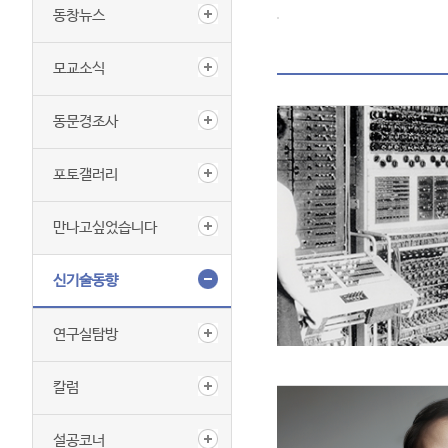
동창뉴스
모교소식
동문경조사
포토갤러리
만나고싶었습니다
신기술동향
연구실탐방
칼럼
설공코너