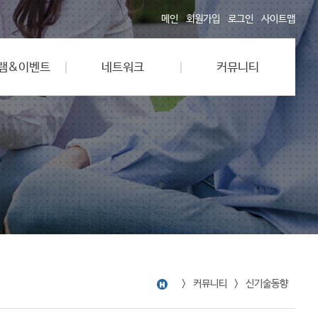
메인
회원가입
로그인
사이트맵
램&이벤트
네트워크
커뮤니티
커뮤니티
신기술동향