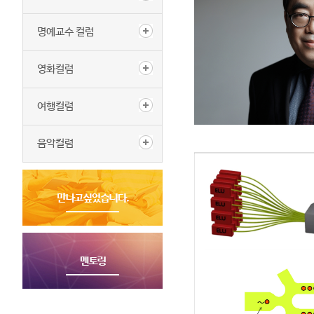
명예교수 컬럼
영화컬럼
여행컬럼
음악컬럼