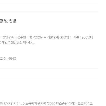
황 및 전망
연구소 비경수형 소형모듈원자로 개발 현황 및 전망 1. 서론 1950년대
개발은 대형화의 역사라 ...
회수 : 4943
 SMR인가? 1. 탄소중립과 원자력 ‘2050 탄소중립’이라는 슬로건은 그