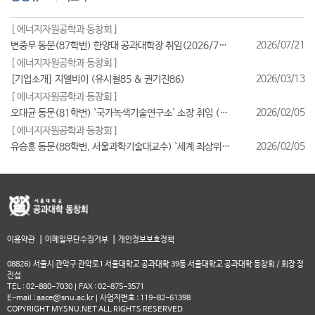
[ 에너지자원공학과 동창회 ]
2026/07/21
변중무 동문(87학번) 한양대 공과대학장 취임(2026/7/1일자)
[ 에너지자원공학과 동창회 ]
2026/03/13
[기업소개] 지엘비이 (유시철85 & 권기진86)
[ 에너지자원공학과 동창회 ]
2026/02/05
오대균 동문(81학번) `국가녹색기술연구소` 소장 취임 (2026/2월)
[ 에너지자원공학과 동창회 ]
2026/02/05
유승훈 동문(88학번, 서울과학기술대교수) `세계 최상위 연구자 2025` 등재
|
|
이용약관
이메일무단수집거부
개인정보보호정책
08826) 서울시 관악구 관악로1 서울대학교 공과대학 39동 서울대학교 공과대학 동창회 / 회장 정
진섭
TEL : 02-880-7030 | FAX : 02-875-3571
E-mail : aace@snu.ac.kr | 사업자번호 : 119-82-61398
COPYRIGHT MYSNU.NET ALL RIGHTS RESERVED